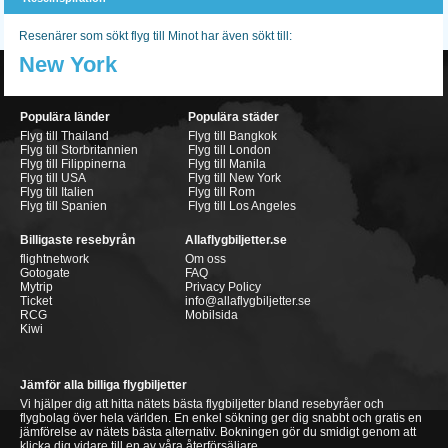
Resenärer som sökt flyg till Minot har även sökt till:
New York
Populära länder
Populära städer
Flyg till Thailand
Flyg till Bangkok
Flyg till Storbritannien
Flyg till London
Flyg till Filippinerna
Flyg till Manila
Flyg till USA
Flyg till New York
Flyg till Italien
Flyg till Rom
Flyg till Spanien
Flyg till Los Angeles
Billigaste resebyrån
Allaflygbiljetter.se
flightnetwork
Om oss
Gotogate
FAQ
Mytrip
Privacy Policy
Ticket
info@allaflygbiljetter.se
RCG
Mobilsida
Kiwi
Jämför alla billiga flygbiljetter
Vi hjälper dig att hitta nätets bästa flygbiljetter bland resebyråer och
flygbolag över hela världen. En enkel sökning ger dig snabbt och gratis en
jämförelse av nätets bästa alternativ. Bokningen gör du smidigt genom att
klicka dig vidare till en av våra återförsäljare.