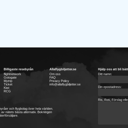
Billigaste resebyrån
Allaflygbiljetter.se
Hjälp oss att bli bät
flightnetwork
Om oss
Ditt namn:
Gotogate
FAQ
Mytrip
Privacy Policy
Ticket
info@allaflygbiljetter.se
Din epostadress:
Kiwi
RCG
Ris, Ros, Förslag ell
sebyråer och flygbolag över hela världen.
 av nätets bästa alternativ. Bokningen
terförsäljare.