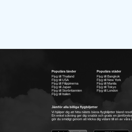
Populära länder
Populära städer
Flyg till Thailand
Flyg till Bangkok
Flyg till USA
Flyg till New York
Flyg till Filippinerna
Flyg till Manila
Flyg till Japan
Flyg till Tokyo
Flyg till Storbritannien
Flyg till London
Flyg till Italien
Jämför alla billiga flygbiljetter
Vi hjälper dig att hitta nätets bästa flygbiljetter bland re
En enkel sökning ger dig snabbt och gratis en jämförelse
gör du smidigt genom att klicka dig vidare till en av våra å