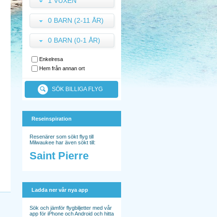
1 VUXEN
0 BARN (2-11 ÅR)
0 BARN (0-1 ÅR)
Enkelresa
Hem från annan ort
SÖK BILLIGA FLYG
Reseinspiration
Resenärer som sökt flyg till
Milwaukee har även sökt till:
Saint Pierre
Ladda ner vår nya app
Sök och jämför flygbiljetter med vår
app för iPhone och Android och hitta