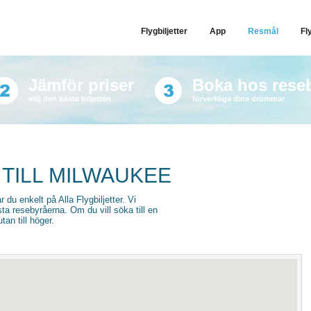
Flygbiljetter
App
Resmål
Fl
Jämför priser
Boka hos rese
välj den bästa biljetten
förverkliga dina drömmar
 TILL MILWAUKEE
r du enkelt på Alla Flygbiljetter. Vi
sta resebyråerna. Om du vill söka till en
an till höger.