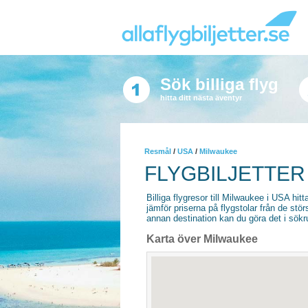
Sök billiga flyg
hitta ditt nästa äventyr
Resmål
/
USA
/
Milwaukee
FLYGBILJETTER
Billiga flygresor till Milwaukee i USA hitta
jämför priserna på flygstolar från de stör
annan destination kan du göra det i sökrut
Karta över Milwaukee