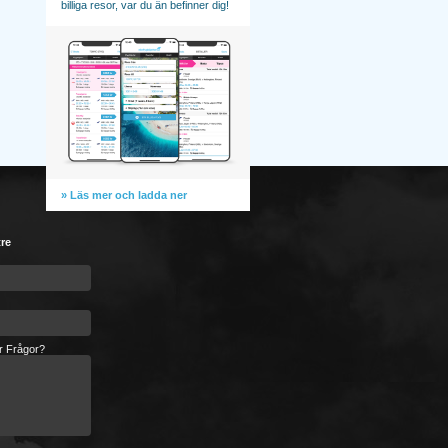
billiga resor, var du än befinner dig!
» Läs mer och ladda ner
tre
er Frågor?