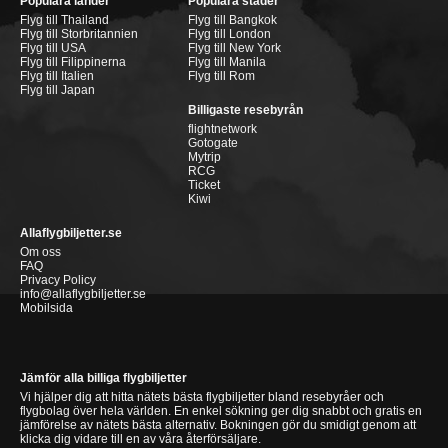
Populära länder
Populära städer
Flyg till Thailand
Flyg till Bangkok
Flyg till Storbritannien
Flyg till London
Flyg till USA
Flyg till New York
Flyg till Filippinerna
Flyg till Manila
Flyg till Italien
Flyg till Rom
Flyg till Japan
Billigaste resebyrån
flightnetwork
Gotogate
Mytrip
RCG
Ticket
Kiwi
Allaflygbiljetter.se
Om oss
FAQ
Privacy Policy
info@allaflygbiljetter.se
Mobilsida
Jämför alla billiga flygbiljetter
Vi hjälper dig att hitta nätets bästa flygbiljetter bland resebyråer och
flygbolag över hela världen. En enkel sökning ger dig snabbt och gratis en
jämförelse av nätets bästa alternativ. Bokningen gör du smidigt genom att
klicka dig vidare till en av våra återförsäljare.