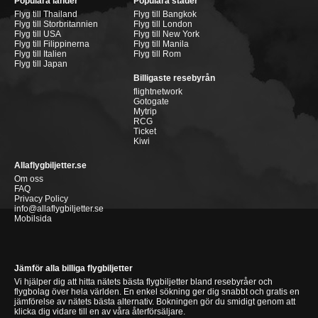
Populära länder
Populära städer
Flyg till Thailand
Flyg till Bangkok
Flyg till Storbritannien
Flyg till London
Flyg till USA
Flyg till New York
Flyg till Filippinerna
Flyg till Manila
Flyg till Italien
Flyg till Rom
Flyg till Japan
Billigaste resebyrån
flightnetwork
Gotogate
Mytrip
RCG
Ticket
Kiwi
Allaflygbiljetter.se
Om oss
FAQ
Privacy Policy
info@allaflygbiljetter.se
Mobilsida
Jämför alla billiga flygbiljetter
Vi hjälper dig att hitta nätets bästa flygbiljetter bland resebyråer och
flygbolag över hela världen. En enkel sökning ger dig snabbt och gratis en
jämförelse av nätets bästa alternativ. Bokningen gör du smidigt genom att
klicka dig vidare till en av våra återförsäljare.