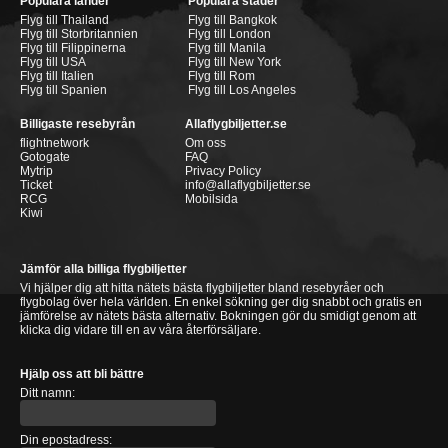
Populära länder
Populära städer
Flyg till Thailand
Flyg till Bangkok
Flyg till Storbritannien
Flyg till London
Flyg till Filippinerna
Flyg till Manila
Flyg till USA
Flyg till New York
Flyg till Italien
Flyg till Rom
Flyg till Spanien
Flyg till Los Angeles
Billigaste resebyrån
Allaflygbiljetter.se
flightnetwork
Om oss
Gotogate
FAQ
Mytrip
Privacy Policy
Ticket
info@allaflygbiljetter.se
RCG
Mobilsida
Kiwi
Jämför alla billiga flygbiljetter
Vi hjälper dig att hitta nätets bästa flygbiljetter bland resebyråer och
flygbolag över hela världen. En enkel sökning ger dig snabbt och gratis en
jämförelse av nätets bästa alternativ. Bokningen gör du smidigt genom att
klicka dig vidare till en av våra återförsäljare.
Hjälp oss att bli bättre
Ditt namn:
Din epostadress: