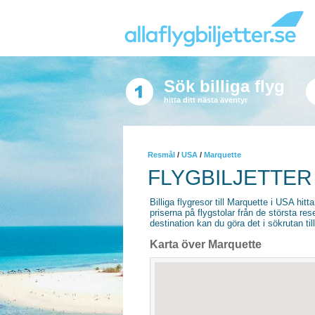
Sök billiga flyg
hitta ditt nästa äventyr
Resmål
/
USA
/
Marquette
FLYGBILJETTER
Billiga flygresor till Marquette i USA hitta
priserna på flygstolar från de största re
destination kan du göra det i sökrutan til
Karta över Marquette