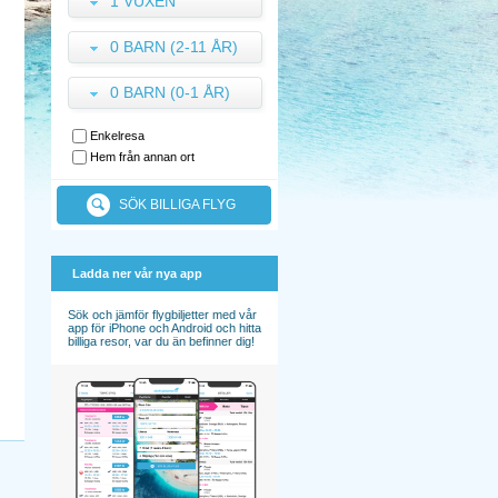
1 VUXEN
0 BARN (2-11 ÅR)
0 BARN (0-1 ÅR)
Enkelresa
Hem från annan ort
SÖK BILLIGA FLYG
Ladda ner vår nya app
Sök och jämför flygbiljetter med vår
app för iPhone och Android och hitta
billiga resor, var du än befinner dig!