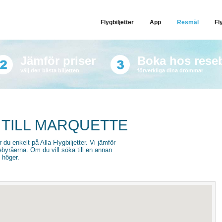
Flygbiljetter
App
Resmål
Fl
Jämför priser
Boka hos rese
välj den bästa biljetten
förverkliga dina drömmar
 TILL MARQUETTE
r du enkelt på Alla Flygbiljetter. Vi jämför
sebyråerna. Om du vill söka till en annan
l höger.