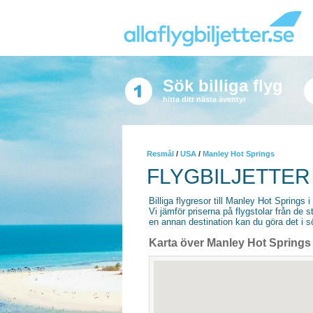
Sök billiga flyg
hitta ditt nästa äventyr
Resmål
/
USA
/
Manley Hot Springs
FLYGBILJETTER
Billiga flygresor till Manley Hot Springs i
Vi jämför priserna på flygstolar från de s
en annan destination kan du göra det i sö
Karta över Manley Hot Springs