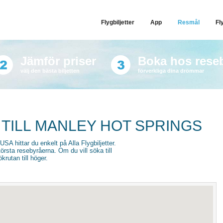
Flygbiljetter
App
Resmål
Fl
Jämför priser
Boka hos rese
välj den bästa biljetten
förverkliga dina drömmar
 TILL MANLEY HOT SPRINGS
 USA hittar du enkelt på Alla Flygbiljetter.
törsta resebyråerna. Om du vill söka till
krutan till höger.