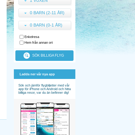
1 VUXEN
0 BARN (2-11 ÅR)
0 BARN (0-1 ÅR)
Enkelresa
Hem från annan ort
SÖK BILLIGA FLYG
Ladda ner vår nya app
Sök och jämför flygbiljetter med vår
app för iPhone och Android och hitta
billiga resor, var du än befinner dig!