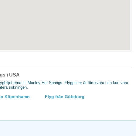
ings i USA
flygbiljetterna till Manley Hot Springs. Flygpriser är färskvara och kan vara
datera sökningen.
rån Köpenhamn
Flyg från Göteborg