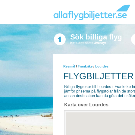
Sök billiga flyg
hitta ditt nästa äventyr
Resmål
/
Frankrike
/
Lourdes
FLYGBILJETTER
Billiga flygresor till Lourdes i Frankrike h
jämför priserna på flygstolar från de stör
annan destination kan du göra det i sökrut
Karta över Lourdes