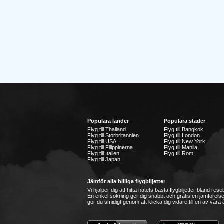
Populära länder
Populära städer
Flyg till Thailand
Flyg till Bangkok
Flyg till Storbritannien
Flyg till London
Flyg till USA
Flyg till New York
Flyg till Filippinerna
Flyg till Manila
Flyg till Italien
Flyg till Rom
Flyg till Japan
Jämför alla billiga flygbiljetter
Vi hjälper dig att hitta nätets bästa flygbiljetter bland re
En enkel sökning ger dig snabbt och gratis en jämförelse
gör du smidigt genom att klicka dig vidare till en av våra å