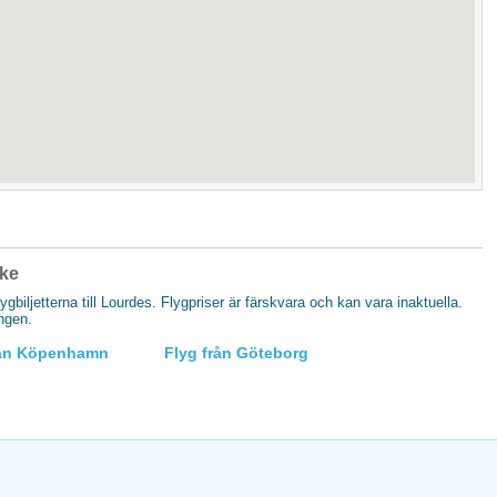
ike
lygbiljetterna till Lourdes. Flygpriser är färskvara och kan vara inaktuella.
ingen.
rån Köpenhamn
Flyg från Göteborg