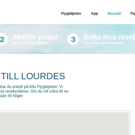
Flygbiljetter
App
Resmål
Fl
Jämför priser
Boka hos rese
välj den bästa biljetten
förverkliga dina drömmar
 TILL LOURDES
ittar du enkelt på Alla Flygbiljetter. Vi
sta resebyråerna. Om du vill söka till en
an till höger.