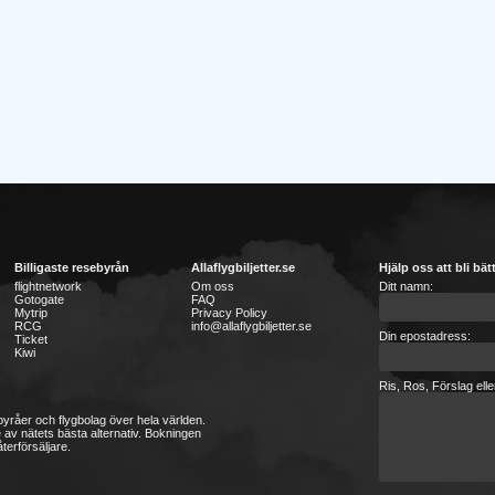
Billigaste resebyrån
Allaflygbiljetter.se
Hjälp oss att bli bät
flightnetwork
Om oss
Ditt namn:
Gotogate
FAQ
Mytrip
Privacy Policy
RCG
info@allaflygbiljetter.se
Din epostadress:
Ticket
Kiwi
Ris, Ros, Förslag ell
sebyråer och flygbolag över hela världen.
 av nätets bästa alternativ. Bokningen
terförsäljare.