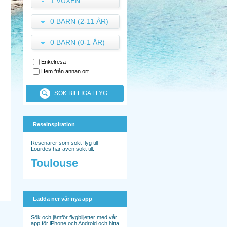
1 VUXEN
0 BARN (2-11 ÅR)
0 BARN (0-1 ÅR)
Enkelresa
Hem från annan ort
SÖK BILLIGA FLYG
Reseinspiration
Resenärer som sökt flyg till
Lourdes har även sökt till:
Toulouse
Ladda ner vår nya app
Sök och jämför flygbiljetter med vår
app för iPhone och Android och hitta