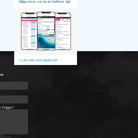
billiga resor, var du än befinner dig!
» Läs mer och ladda ner
tre
er Frågor?