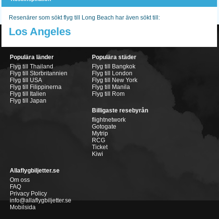
Resenärer som sökt flyg till Long Beach har även sökt till:
Los Angeles
Populära länder
Populära städer
Flyg till Thailand
Flyg till Bangkok
Flyg till Storbritannien
Flyg till London
Flyg till USA
Flyg till New York
Flyg till Filippinerna
Flyg till Manila
Flyg till Italien
Flyg till Rom
Flyg till Japan
Billigaste resebyrån
flightnetwork
Gotogate
Mytrip
RCG
Ticket
Kiwi
Allaflygbiljetter.se
Om oss
FAQ
Privacy Policy
info@allaflygbiljetter.se
Mobilsida