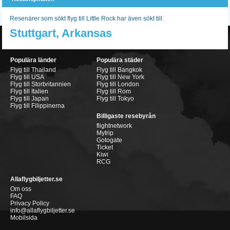
Resenärer som sökt flyg till Little Rock har även sökt till:
Stuttgart, Arkansas
Populära länder
Populära städer
Flyg till Thailand
Flyg till Bangkok
Flyg till USA
Flyg till New York
Flyg till Storbritannien
Flyg till London
Flyg till Italien
Flyg till Rom
Flyg till Japan
Flyg till Tokyo
Flyg till Filippinerna
Billigaste resebyrån
flightnetwork
Mytrip
Gotogate
Ticket
Kiwi
RCG
Allaflygbiljetter.se
Om oss
FAQ
Privacy Policy
info@allaflygbiljetter.se
Mobilsida