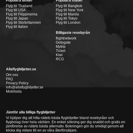
Populära länder
Populära städer
Flyg till Thailand
Flyg till Bangkok
Flyg till USA
Flyg till New York
Flyg till Filippinerna
Flyg till Manila
Flyg till Japan
Flyg till Tokyo
Flyg till Storbritannien
Flyg till London
Flyg till Italien
Billigaste resebyrån
flightnetwork
Gotogate
Mytrip
Ticket
Kiwi
RCG
Allaflygbiljetter.se
Om oss
FAQ
Privacy Policy
info@allaflygbiljetter.se
Mobilsida
Jämför alla billiga flygbiljetter
Vi hjälper dig att hitta nätets bästa flygbiljetter bland resebyråer och
flygbolag över hela världen. En enkel sökning ger dig snabbt och gratis en
jämförelse av nätets bästa alternativ. Bokningen gör du smidigt genom att
klicka dig vidare till en av våra återförsäljare.