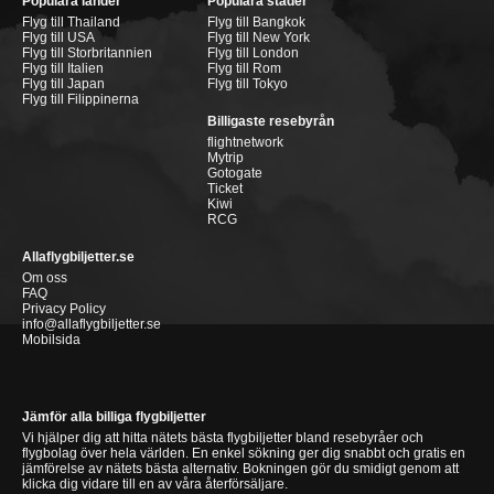
Populära länder
Populära städer
Flyg till Thailand
Flyg till Bangkok
Flyg till USA
Flyg till New York
Flyg till Storbritannien
Flyg till London
Flyg till Italien
Flyg till Rom
Flyg till Japan
Flyg till Tokyo
Flyg till Filippinerna
Billigaste resebyrån
flightnetwork
Mytrip
Gotogate
Ticket
Kiwi
RCG
Allaflygbiljetter.se
Om oss
FAQ
Privacy Policy
info@allaflygbiljetter.se
Mobilsida
Jämför alla billiga flygbiljetter
Vi hjälper dig att hitta nätets bästa flygbiljetter bland resebyråer och
flygbolag över hela världen. En enkel sökning ger dig snabbt och gratis en
jämförelse av nätets bästa alternativ. Bokningen gör du smidigt genom att
klicka dig vidare till en av våra återförsäljare.