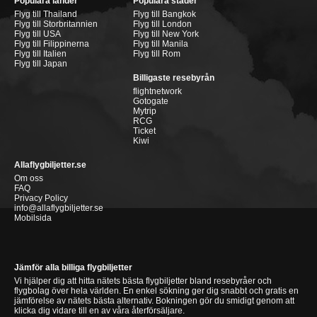
Populära länder
Populära städer
Flyg till Thailand
Flyg till Bangkok
Flyg till Storbritannien
Flyg till London
Flyg till USA
Flyg till New York
Flyg till Filippinerna
Flyg till Manila
Flyg till Italien
Flyg till Rom
Flyg till Japan
Billigaste resebyrån
flightnetwork
Gotogate
Mytrip
RCG
Ticket
Kiwi
Allaflygbiljetter.se
Om oss
FAQ
Privacy Policy
info@allaflygbiljetter.se
Mobilsida
Jämför alla billiga flygbiljetter
Vi hjälper dig att hitta nätets bästa flygbiljetter bland resebyråer och
flygbolag över hela världen. En enkel sökning ger dig snabbt och gratis en
jämförelse av nätets bästa alternativ. Bokningen gör du smidigt genom att
klicka dig vidare till en av våra återförsäljare.