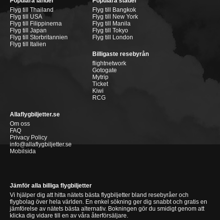
Populära länder
Populära städer
Flyg till Thailand
Flyg till Bangkok
Flyg till USA
Flyg till New York
Flyg till Filippinerna
Flyg till Manila
Flyg till Japan
Flyg till Tokyo
Flyg till Storbritannien
Flyg till London
Flyg till Italien
Billigaste resebyrån
flightnetwork
Gotogate
Mytrip
Ticket
Kiwi
RCG
Allaflygbiljetter.se
Om oss
FAQ
Privacy Policy
info@allaflygbiljetter.se
Mobilsida
Jämför alla billiga flygbiljetter
Vi hjälper dig att hitta nätets bästa flygbiljetter bland resebyråer och
flygbolag över hela världen. En enkel sökning ger dig snabbt och gratis en
jämförelse av nätets bästa alternativ. Bokningen gör du smidigt genom att
klicka dig vidare till en av våra återförsäljare.