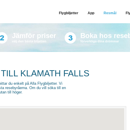
Flygbiljetter
App
Resmål
Fl
Jämför priser
Boka hos rese
välj den bästa biljetten
förverkliga dina drömmar
 TILL KLAMATH FALLS
ittar du enkelt på Alla Flygbiljetter. Vi
sta resebyråerna. Om du vill söka till en
an till höger.