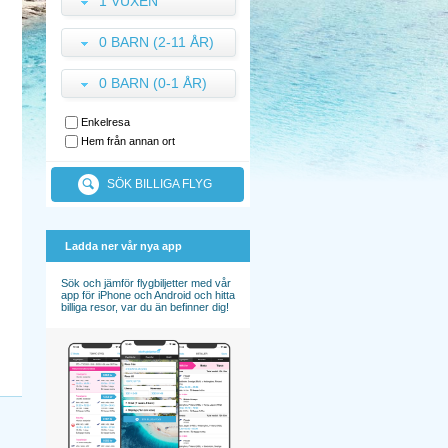
1 VUXEN
0 BARN (2-11 ÅR)
0 BARN (0-1 ÅR)
Enkelresa
Hem från annan ort
SÖK BILLIGA FLYG
Ladda ner vår nya app
Sök och jämför flygbiljetter med vår
app för iPhone och Android och hitta
billiga resor, var du än befinner dig!