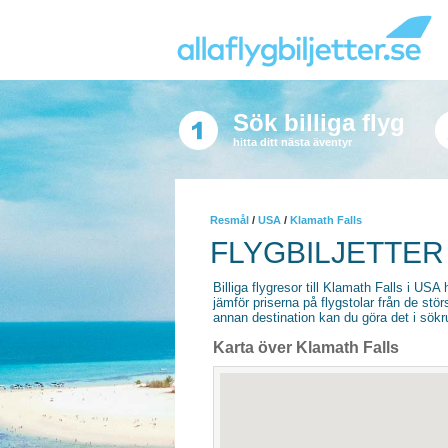
Sök billiga flyg
hitta ditt nästa äventyr
Resmål
/
USA
/
Klamath Falls
FLYGBILJETTER
Billiga flygresor till Klamath Falls i USA h
jämför priserna på flygstolar från de stör
annan destination kan du göra det i sökrut
Karta över Klamath Falls