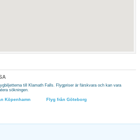
USA
lygbiljetterna till Klamath Falls. Flygpriser är färskvara och kan vara
datera sökningen.
rån Köpenhamn
Flyg från Göteborg