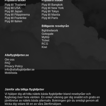
Populära länder
Populära städer
Flyg till Thailand
Flyg till Bangkok
Flyg till USA
Flyg till New York
Flyg till Japan
Flyg till Tokyo
Flyg till Filippinerna
Flyg till Manila
Flyg till Frankrike
Flyg till Paris
Flyg till Italien
Billigaste resebyrån
flightnetwork
Gotogate
Mytrip
Ticket
RCG
Kiwi
Allaflygbiljetter.se
Om oss
FAQ
Privacy Policy
info@allaflygbiljetter.se
Mobilsida
Jämför alla billiga flygbiljetter
Vi hjälper dig att hitta nätets bästa flygbiljetter bland resebyråer och
flygbolag över hela världen. En enkel sökning ger dig snabbt och gratis en
jämförelse av nätets bästa alternativ. Bokningen gör du smidigt genom att
klicka dig vidare till en av våra återförsäljare.