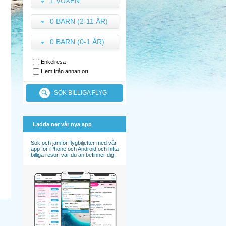
1 VUXEN
0 BARN (2-11 ÅR)
0 BARN (0-1 ÅR)
Enkelresa
Hem från annan ort
SÖK BILLIGA FLYG
Ladda ner vår nya app
Sök och jämför flygbiljetter med vår
app för iPhone och Android och hitta
billiga resor, var du än befinner dig!