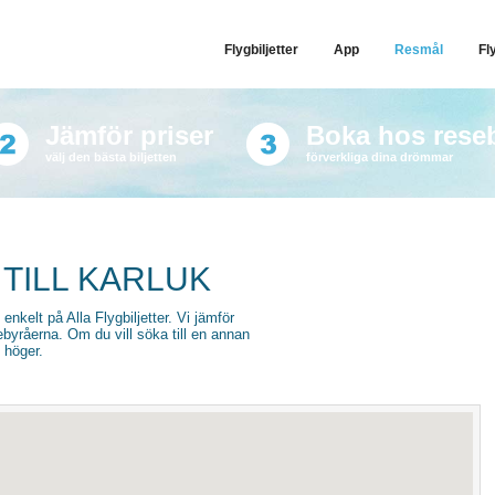
Flygbiljetter
App
Resmål
Fl
Jämför priser
Boka hos rese
välj den bästa biljetten
förverkliga dina drömmar
 TILL KARLUK
u enkelt på Alla Flygbiljetter. Vi jämför
sebyråerna. Om du vill söka till en annan
l höger.