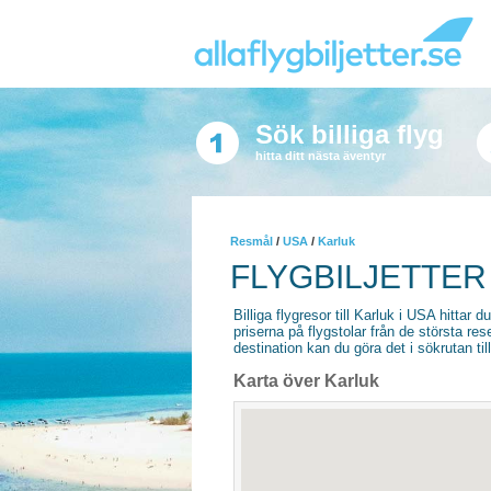
Sök billiga flyg
hitta ditt nästa äventyr
Resmål
/
USA
/
Karluk
FLYGBILJETTER
Billiga flygresor till Karluk i USA hittar d
priserna på flygstolar från de största re
destination kan du göra det i sökrutan til
Karta över Karluk