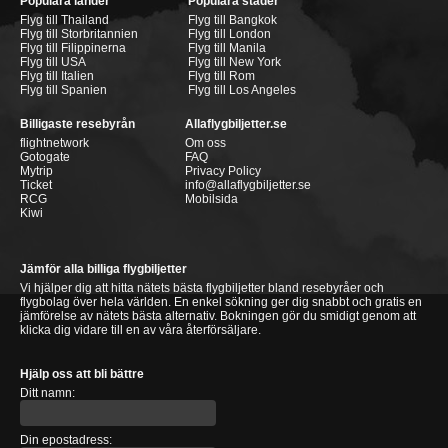
Populära länder
Populära städer
Flyg till Thailand
Flyg till Bangkok
Flyg till Storbritannien
Flyg till London
Flyg till Filippinerna
Flyg till Manila
Flyg till USA
Flyg till New York
Flyg till Italien
Flyg till Rom
Flyg till Spanien
Flyg till Los Angeles
Billigaste resebyrån
Allaflygbiljetter.se
flightnetwork
Om oss
Gotogate
FAQ
Mytrip
Privacy Policy
Ticket
info@allaflygbiljetter.se
RCG
Mobilsida
Kiwi
Jämför alla billiga flygbiljetter
Vi hjälper dig att hitta nätets bästa flygbiljetter bland resebyråer och
flygbolag över hela världen. En enkel sökning ger dig snabbt och gratis en
jämförelse av nätets bästa alternativ. Bokningen gör du smidigt genom att
klicka dig vidare till en av våra återförsäljare.
Hjälp oss att bli bättre
Ditt namn:
Din epostadress: