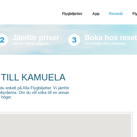
Flygbiljetter
App
Resmål
Fl
Jämför priser
Boka hos rese
välj den bästa biljetten
förverkliga dina drömmar
 TILL KAMUELA
 du enkelt på Alla Flygbiljetter. Vi jämför
sebyråerna. Om du vill söka till en annan
l höger.