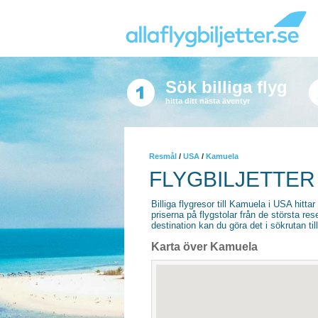
Sök billiga flyg
hitta ditt nästa äventyr
Resmål
/
USA
/
Kamuela
FLYGBILJETTER
Billiga flygresor till Kamuela i USA hittar
priserna på flygstolar från de största re
destination kan du göra det i sökrutan til
Karta över Kamuela