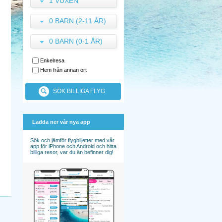
1 VUXEN
0 BARN (2-11 ÅR)
0 BARN (0-1 ÅR)
Enkelresa
Hem från annan ort
SÖK BILLIGA FLYG
Ladda ner vår nya app
Sök och jämför flygbiljetter med vår
app för iPhone och Android och hitta
billiga resor, var du än befinner dig!