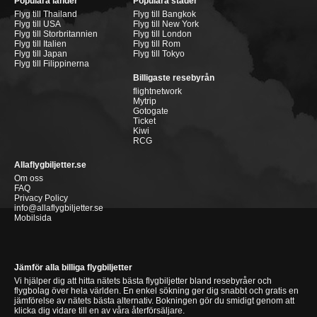
Populära länder
Populära städer
Flyg till Thailand
Flyg till Bangkok
Flyg till USA
Flyg till New York
Flyg till Storbritannien
Flyg till London
Flyg till Italien
Flyg till Rom
Flyg till Japan
Flyg till Tokyo
Flyg till Filippinerna
Billigaste resebyrån
flightnetwork
Mytrip
Gotogate
Ticket
Kiwi
RCG
Allaflygbiljetter.se
Om oss
FAQ
Privacy Policy
info@allaflygbiljetter.se
Mobilsida
Jämför alla billiga flygbiljetter
Vi hjälper dig att hitta nätets bästa flygbiljetter bland resebyråer och
flygbolag över hela världen. En enkel sökning ger dig snabbt och gratis en
jämförelse av nätets bästa alternativ. Bokningen gör du smidigt genom att
klicka dig vidare till en av våra återförsäljare.