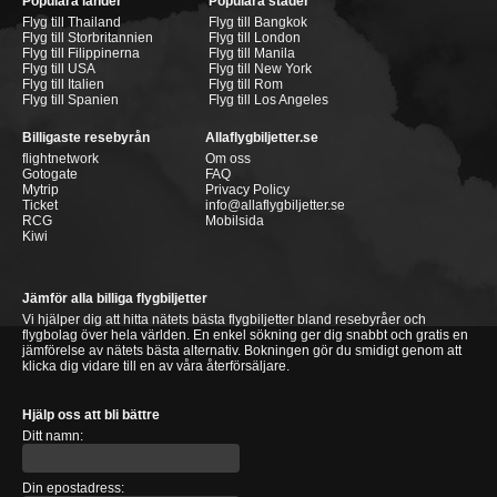
Populära länder
Populära städer
Flyg till Thailand
Flyg till Bangkok
Flyg till Storbritannien
Flyg till London
Flyg till Filippinerna
Flyg till Manila
Flyg till USA
Flyg till New York
Flyg till Italien
Flyg till Rom
Flyg till Spanien
Flyg till Los Angeles
Billigaste resebyrån
Allaflygbiljetter.se
flightnetwork
Om oss
Gotogate
FAQ
Mytrip
Privacy Policy
Ticket
info@allaflygbiljetter.se
RCG
Mobilsida
Kiwi
Jämför alla billiga flygbiljetter
Vi hjälper dig att hitta nätets bästa flygbiljetter bland resebyråer och
flygbolag över hela världen. En enkel sökning ger dig snabbt och gratis en
jämförelse av nätets bästa alternativ. Bokningen gör du smidigt genom att
klicka dig vidare till en av våra återförsäljare.
Hjälp oss att bli bättre
Ditt namn:
Din epostadress: