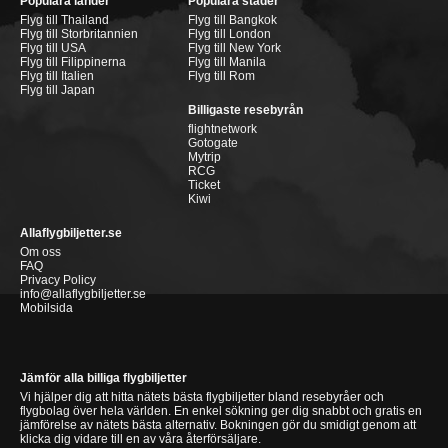
Populära länder
Populära städer
Flyg till Thailand
Flyg till Bangkok
Flyg till Storbritannien
Flyg till London
Flyg till USA
Flyg till New York
Flyg till Filippinerna
Flyg till Manila
Flyg till Italien
Flyg till Rom
Flyg till Japan
Billigaste resebyrån
flightnetwork
Gotogate
Mytrip
RCG
Ticket
Kiwi
Allaflygbiljetter.se
Om oss
FAQ
Privacy Policy
info@allaflygbiljetter.se
Mobilsida
Jämför alla billiga flygbiljetter
Vi hjälper dig att hitta nätets bästa flygbiljetter bland resebyråer och
flygbolag över hela världen. En enkel sökning ger dig snabbt och gratis en
jämförelse av nätets bästa alternativ. Bokningen gör du smidigt genom att
klicka dig vidare till en av våra återförsäljare.