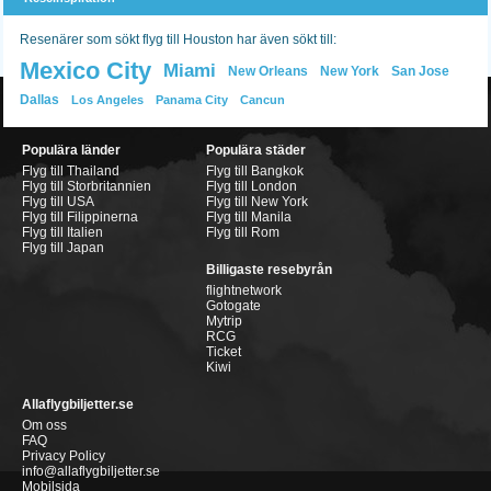
Resenärer som sökt flyg till Houston har även sökt till:
Mexico City
Miami
New Orleans
New York
San Jose
Dallas
Los Angeles
Panama City
Cancun
Populära länder
Populära städer
Flyg till Thailand
Flyg till Bangkok
Flyg till Storbritannien
Flyg till London
Flyg till USA
Flyg till New York
Flyg till Filippinerna
Flyg till Manila
Flyg till Italien
Flyg till Rom
Flyg till Japan
Billigaste resebyrån
flightnetwork
Gotogate
Mytrip
RCG
Ticket
Kiwi
Allaflygbiljetter.se
Om oss
FAQ
Privacy Policy
info@allaflygbiljetter.se
Mobilsida