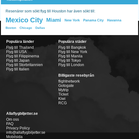
Resenärer som sökt flyg till Houston har även sökt till:
Mexico City
Miami
New York
Panama City
Havanna
Boston
Chicago
Dallas
Populära länder
Populära städer
Flyg till Thailand
Flyg till Bangkok
Flyg till USA
Flyg till New York
Flyg till Filippinerna
Flyg till Manila
Flyg till Japan
Flyg till Tokyo
Flyg till Storbritannien
Flyg till London
Flyg till Italien
Billigaste resebyrån
flightnetwork
Gotogate
Mytrip
Ticket
Kiwi
RCG
Allaflygbiljetter.se
Om oss
FAQ
Privacy Policy
info@allaflygbiljetter.se
Mobilsida