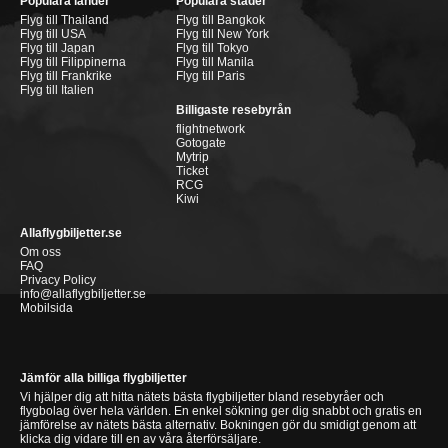
Populära länder
Populära städer
Flyg till Thailand
Flyg till Bangkok
Flyg till USA
Flyg till New York
Flyg till Japan
Flyg till Tokyo
Flyg till Filippinerna
Flyg till Manila
Flyg till Frankrike
Flyg till Paris
Flyg till Italien
Billigaste resebyrån
flightnetwork
Gotogate
Mytrip
Ticket
RCG
Kiwi
Allaflygbiljetter.se
Om oss
FAQ
Privacy Policy
info@allaflygbiljetter.se
Mobilsida
Jämför alla billiga flygbiljetter
Vi hjälper dig att hitta nätets bästa flygbiljetter bland resebyråer och
flygbolag över hela världen. En enkel sökning ger dig snabbt och gratis en
jämförelse av nätets bästa alternativ. Bokningen gör du smidigt genom att
klicka dig vidare till en av våra återförsäljare.