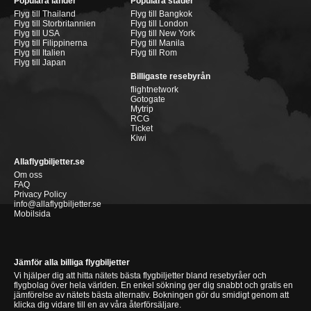
Populära länder
Populära städer
Flyg till Thailand
Flyg till Bangkok
Flyg till Storbritannien
Flyg till London
Flyg till USA
Flyg till New York
Flyg till Filippinerna
Flyg till Manila
Flyg till Italien
Flyg till Rom
Flyg till Japan
Billigaste resebyrån
flightnetwork
Gotogate
Mytrip
RCG
Ticket
Kiwi
Allaflygbiljetter.se
Om oss
FAQ
Privacy Policy
info@allaflygbiljetter.se
Mobilsida
Jämför alla billiga flygbiljetter
Vi hjälper dig att hitta nätets bästa flygbiljetter bland resebyråer och
flygbolag över hela världen. En enkel sökning ger dig snabbt och gratis en
jämförelse av nätets bästa alternativ. Bokningen gör du smidigt genom att
klicka dig vidare till en av våra återförsäljare.