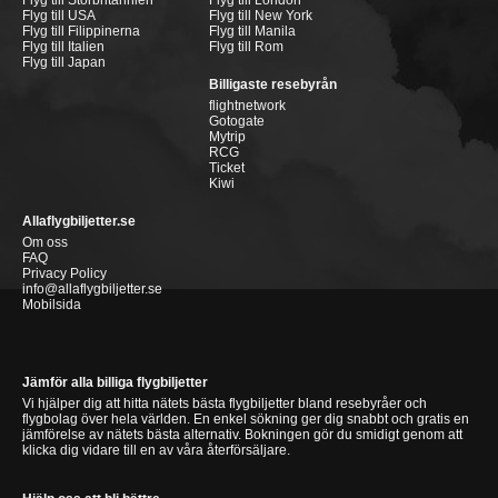
Flyg till Storbritannien
Flyg till London
Flyg till USA
Flyg till New York
Flyg till Filippinerna
Flyg till Manila
Flyg till Italien
Flyg till Rom
Flyg till Japan
Billigaste resebyrån
flightnetwork
Gotogate
Mytrip
RCG
Ticket
Kiwi
Allaflygbiljetter.se
Om oss
FAQ
Privacy Policy
info@allaflygbiljetter.se
Mobilsida
Jämför alla billiga flygbiljetter
Vi hjälper dig att hitta nätets bästa flygbiljetter bland resebyråer och
flygbolag över hela världen. En enkel sökning ger dig snabbt och gratis en
jämförelse av nätets bästa alternativ. Bokningen gör du smidigt genom att
klicka dig vidare till en av våra återförsäljare.