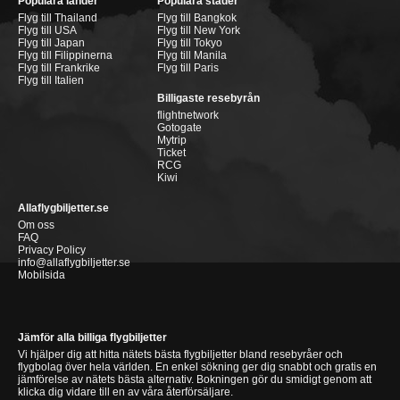
Populära länder
Populära städer
Flyg till Thailand
Flyg till Bangkok
Flyg till USA
Flyg till New York
Flyg till Japan
Flyg till Tokyo
Flyg till Filippinerna
Flyg till Manila
Flyg till Frankrike
Flyg till Paris
Flyg till Italien
Billigaste resebyrån
flightnetwork
Gotogate
Mytrip
Ticket
RCG
Kiwi
Allaflygbiljetter.se
Om oss
FAQ
Privacy Policy
info@allaflygbiljetter.se
Mobilsida
Jämför alla billiga flygbiljetter
Vi hjälper dig att hitta nätets bästa flygbiljetter bland resebyråer och
flygbolag över hela världen. En enkel sökning ger dig snabbt och gratis en
jämförelse av nätets bästa alternativ. Bokningen gör du smidigt genom att
klicka dig vidare till en av våra återförsäljare.