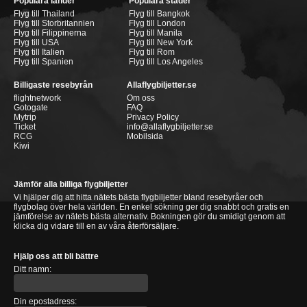
Populära länder
Populära städer
Flyg till Thailand
Flyg till Bangkok
Flyg till Storbritannien
Flyg till London
Flyg till Filippinerna
Flyg till Manila
Flyg till USA
Flyg till New York
Flyg till Italien
Flyg till Rom
Flyg till Spanien
Flyg till Los Angeles
Billigaste resebyrån
Allaflygbiljetter.se
flightnetwork
Om oss
Gotogate
FAQ
Mytrip
Privacy Policy
Ticket
info@allaflygbiljetter.se
RCG
Mobilsida
Kiwi
Jämför alla billiga flygbiljetter
Vi hjälper dig att hitta nätets bästa flygbiljetter bland resebyråer och
flygbolag över hela världen. En enkel sökning ger dig snabbt och gratis en
jämförelse av nätets bästa alternativ. Bokningen gör du smidigt genom att
klicka dig vidare till en av våra återförsäljare.
Hjälp oss att bli bättre
Ditt namn:
Din epostadress: