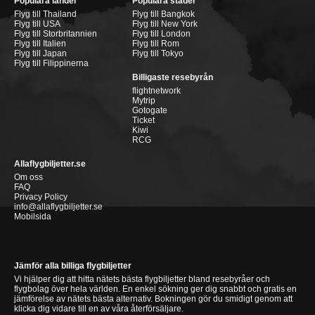
Populära länder
Populära städer
Flyg till Thailand
Flyg till Bangkok
Flyg till USA
Flyg till New York
Flyg till Storbritannien
Flyg till London
Flyg till Italien
Flyg till Rom
Flyg till Japan
Flyg till Tokyo
Flyg till Filippinerna
Billigaste resebyrån
flightnetwork
Mytrip
Gotogate
Ticket
Kiwi
RCG
Allaflygbiljetter.se
Om oss
FAQ
Privacy Policy
info@allaflygbiljetter.se
Mobilsida
Jämför alla billiga flygbiljetter
Vi hjälper dig att hitta nätets bästa flygbiljetter bland resebyråer och
flygbolag över hela världen. En enkel sökning ger dig snabbt och gratis en
jämförelse av nätets bästa alternativ. Bokningen gör du smidigt genom att
klicka dig vidare till en av våra återförsäljare.