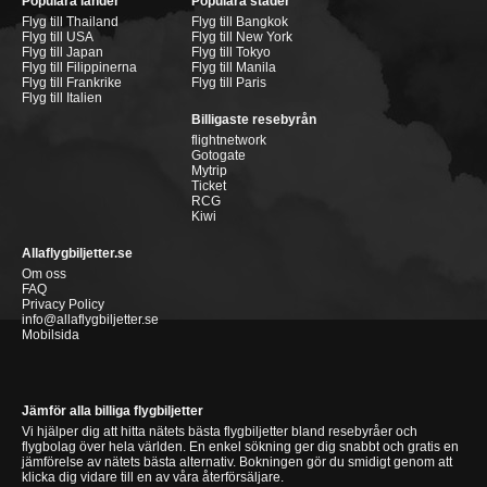
Populära länder
Populära städer
Flyg till Thailand
Flyg till Bangkok
Flyg till USA
Flyg till New York
Flyg till Japan
Flyg till Tokyo
Flyg till Filippinerna
Flyg till Manila
Flyg till Frankrike
Flyg till Paris
Flyg till Italien
Billigaste resebyrån
flightnetwork
Gotogate
Mytrip
Ticket
RCG
Kiwi
Allaflygbiljetter.se
Om oss
FAQ
Privacy Policy
info@allaflygbiljetter.se
Mobilsida
Jämför alla billiga flygbiljetter
Vi hjälper dig att hitta nätets bästa flygbiljetter bland resebyråer och
flygbolag över hela världen. En enkel sökning ger dig snabbt och gratis en
jämförelse av nätets bästa alternativ. Bokningen gör du smidigt genom att
klicka dig vidare till en av våra återförsäljare.