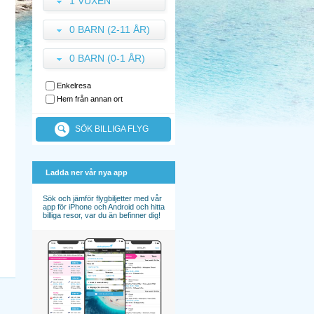
1 VUXEN
0 BARN (2-11 ÅR)
0 BARN (0-1 ÅR)
Enkelresa
Hem från annan ort
SÖK BILLIGA FLYG
Ladda ner vår nya app
Sök och jämför flygbiljetter med vår
app för iPhone och Android och hitta
billiga resor, var du än befinner dig!