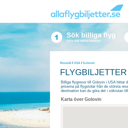
Sök billiga flyg
hitta ditt nästa äventyr
Resmål
/
USA
/
Golovin
FLYGBILJETTER
Billiga flygresor till Golovin i USA hittar 
priserna på flygstolar från de största re
destination kan du göra det i sökrutan til
Karta över Golovin