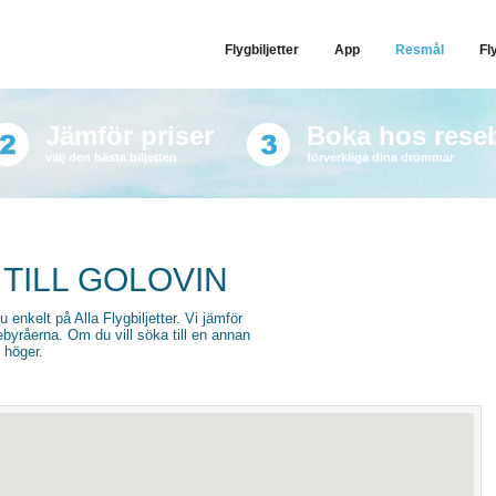
Flygbiljetter
App
Resmål
Fl
Jämför priser
Boka hos rese
välj den bästa biljetten
förverkliga dina drömmar
 TILL GOLOVIN
du enkelt på Alla Flygbiljetter. Vi jämför
sebyråerna. Om du vill söka till en annan
l höger.