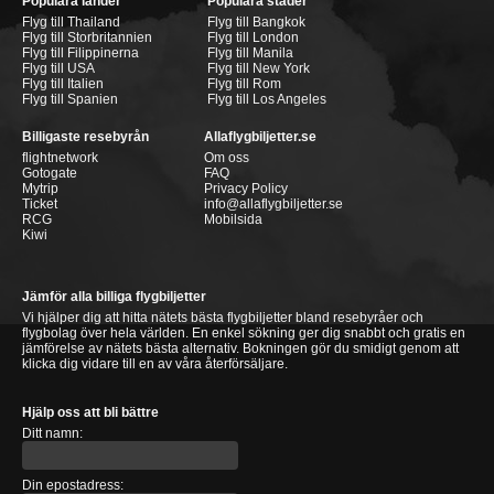
Populära länder
Populära städer
Flyg till Thailand
Flyg till Bangkok
Flyg till Storbritannien
Flyg till London
Flyg till Filippinerna
Flyg till Manila
Flyg till USA
Flyg till New York
Flyg till Italien
Flyg till Rom
Flyg till Spanien
Flyg till Los Angeles
Billigaste resebyrån
Allaflygbiljetter.se
flightnetwork
Om oss
Gotogate
FAQ
Mytrip
Privacy Policy
Ticket
info@allaflygbiljetter.se
RCG
Mobilsida
Kiwi
Jämför alla billiga flygbiljetter
Vi hjälper dig att hitta nätets bästa flygbiljetter bland resebyråer och
flygbolag över hela världen. En enkel sökning ger dig snabbt och gratis en
jämförelse av nätets bästa alternativ. Bokningen gör du smidigt genom att
klicka dig vidare till en av våra återförsäljare.
Hjälp oss att bli bättre
Ditt namn:
Din epostadress: