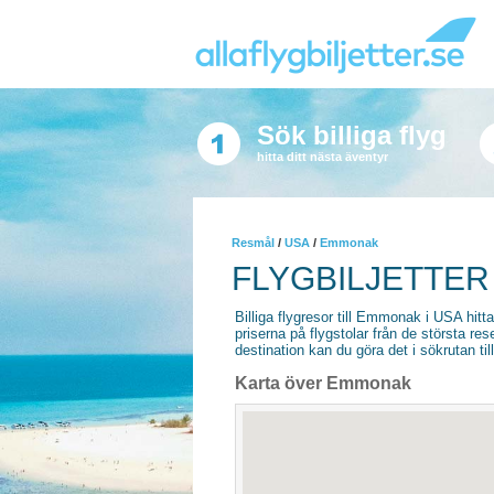
Sök billiga flyg
hitta ditt nästa äventyr
Resmål
/
USA
/
Emmonak
FLYGBILJETTER
Billiga flygresor till Emmonak i USA hittar
priserna på flygstolar från de största re
destination kan du göra det i sökrutan til
Karta över Emmonak