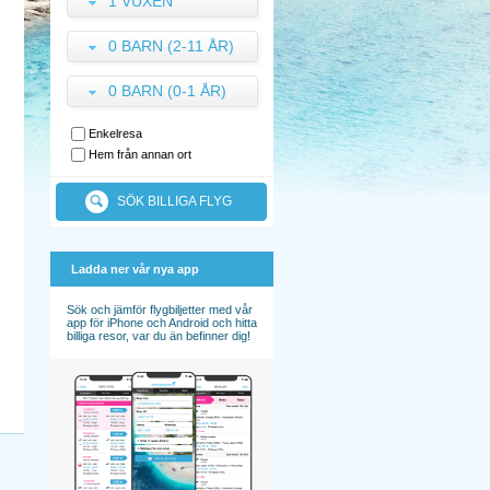
1 VUXEN
0 BARN (2-11 ÅR)
0 BARN (0-1 ÅR)
Enkelresa
Hem från annan ort
SÖK BILLIGA FLYG
Ladda ner vår nya app
Sök och jämför flygbiljetter med vår
app för iPhone och Android och hitta
billiga resor, var du än befinner dig!