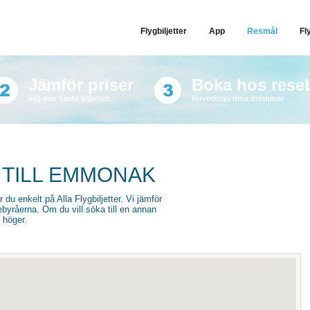
Flygbiljetter
App
Resmål
Fl
Jämför priser
Boka hos rese
välj den bästa biljetten
förverkliga dina drömmar
 TILL EMMONAK
 du enkelt på Alla Flygbiljetter. Vi jämför
sebyråerna. Om du vill söka till en annan
l höger.