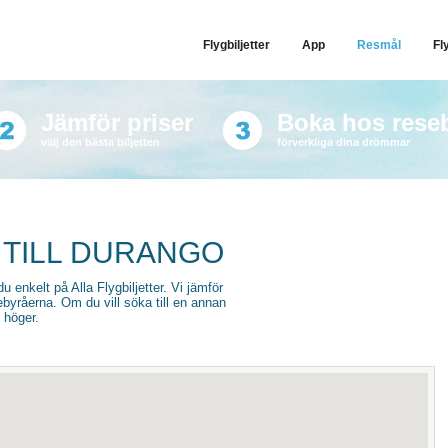
Flygbiljetter
App
Resmål
Fl
Jämför priser
Boka hos rese
välj den bästa biljetten
förverkliga dina drömmar
 TILL DURANGO
du enkelt på Alla Flygbiljetter. Vi jämför
sebyråerna. Om du vill söka till en annan
l höger.