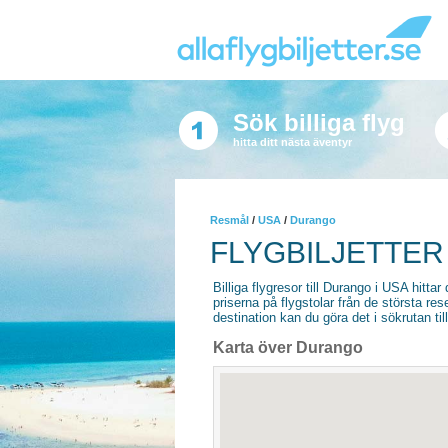
Sök billiga flyg
hitta ditt nästa äventyr
Resmål
/
USA
/
Durango
FLYGBILJETTER
Billiga flygresor till Durango i USA hittar 
priserna på flygstolar från de största re
destination kan du göra det i sökrutan til
Karta över Durango