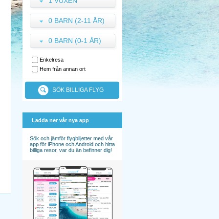
1 VUXEN
0 BARN (2-11 ÅR)
0 BARN (0-1 ÅR)
Enkelresa
Hem från annan ort
SÖK BILLIGA FLYG
Ladda ner vår nya app
Sök och jämför flygbiljetter med vår
app för iPhone och Android och hitta
billiga resor, var du än befinner dig!