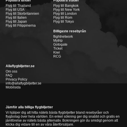
Populära länder
Populära städer
Flyg till Thailand
Flyg till Bangkok
Flyg till USA
Flyg till New York
Flyg till Storbritannien
Flyg till London
Flyg till Italien
Flyg till Rom
Flyg till Japan
Flyg till Tokyo
Flyg till Filippinerna
Billigaste resebyrån
flightnetwork
Mytrip
Gotogate
Ticket
Kiwi
RCG
Allaflygbiljetter.se
Om oss
FAQ
Privacy Policy
info@allaflygbiljetter.se
Mobilsida
Jämför alla billiga flygbiljetter
Vi hjälper dig att hitta nätets bästa flygbiljetter bland resebyråer och
flygbolag över hela världen. En enkel sökning ger dig snabbt och gratis en
jämförelse av nätets bästa alternativ. Bokningen gör du smidigt genom att
klicka dig vidare till en av våra återförsäljare.