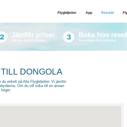
Flygbiljetter
App
Resmål
Fl
Jämför priser
Boka hos rese
välj den bästa biljetten
förverkliga dina drömmar
 TILL DONGOLA
r du enkelt på Alla Flygbiljetter. Vi jämför
sebyråerna. Om du vill söka till en annan
l höger.