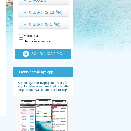
1 VUXEN
0 BARN (2-11 ÅR)
0 BARN (0-1 ÅR)
Enkelresa
Hem från annan ort
SÖK BILLIGA FLYG
Ladda ner vår nya app
Sök och jämför flygbiljetter med vår
app för iPhone och Android och hitta
billiga resor, var du än befinner dig!