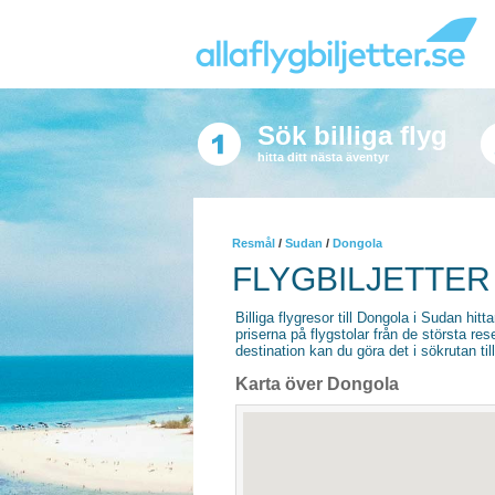
Sök billiga flyg
hitta ditt nästa äventyr
Resmål
/
Sudan
/
Dongola
FLYGBILJETTER
Billiga flygresor till Dongola i Sudan hitta
priserna på flygstolar från de största re
destination kan du göra det i sökrutan til
Karta över Dongola