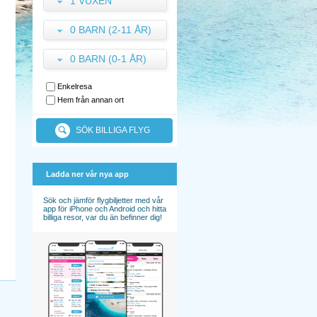
1 VUXEN
0 BARN (2-11 ÅR)
0 BARN (0-1 ÅR)
Enkelresa
Hem från annan ort
SÖK BILLIGA FLYG
Ladda ner vår nya app
Sök och jämför flygbiljetter med vår
app för iPhone och Android och hitta
billiga resor, var du än befinner dig!