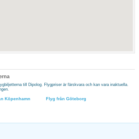
nerna
lygbiljetterna till Dipolog. Flygpriser är färskvara och kan vara inaktuella.
ingen.
rån Köpenhamn
Flyg från Göteborg