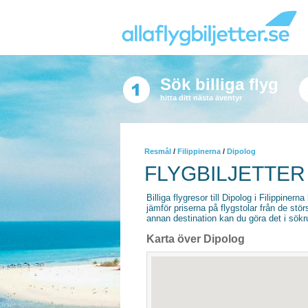
Sök billiga flyg
hitta ditt nästa äventyr
Resmål
/
Filippinerna
/
Dipolog
FLYGBILJETTER
Billiga flygresor till Dipolog i Filippinerna
jämför priserna på flygstolar från de stör
annan destination kan du göra det i sökrut
Karta över Dipolog