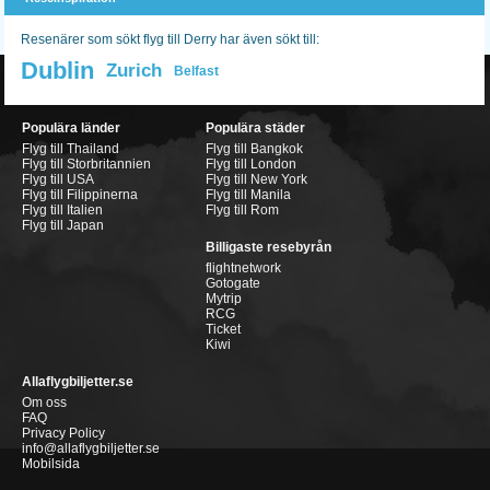
Resenärer som sökt flyg till Derry har även sökt till:
Dublin
Zurich
Belfast
Populära länder
Populära städer
Flyg till Thailand
Flyg till Bangkok
Flyg till Storbritannien
Flyg till London
Flyg till USA
Flyg till New York
Flyg till Filippinerna
Flyg till Manila
Flyg till Italien
Flyg till Rom
Flyg till Japan
Billigaste resebyrån
flightnetwork
Gotogate
Mytrip
RCG
Ticket
Kiwi
Allaflygbiljetter.se
Om oss
FAQ
Privacy Policy
info@allaflygbiljetter.se
Mobilsida