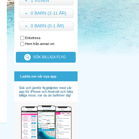
1 VUXEN
0 BARN (2-11 ÅR)
0 BARN (0-1 ÅR)
Enkelresa
Hem från annan ort
SÖK BILLIGA FLYG
Ladda ner vår nya app
Sök och jämför flygbiljetter med vår
app för iPhone och Android och hitta
billiga resor, var du än befinner dig!