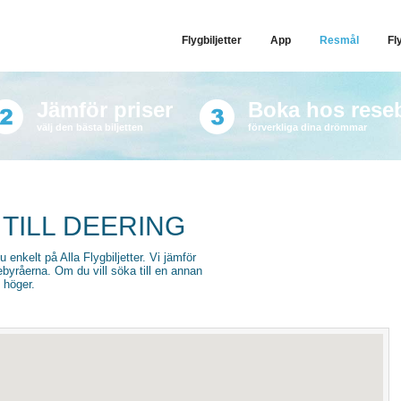
Flygbiljetter
App
Resmål
Fl
Jämför priser
Boka hos rese
välj den bästa biljetten
förverkliga dina drömmar
 TILL DEERING
du enkelt på Alla Flygbiljetter. Vi jämför
sebyråerna. Om du vill söka till en annan
l höger.