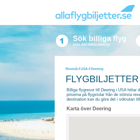
Sök billiga flyg
hitta ditt nästa äventyr
Resmål
/
USA
/
Deering
FLYGBILJETTER
Billiga flygresor till Deering i USA hittar 
priserna på flygstolar från de största re
destination kan du göra det i sökrutan til
Karta över Deering