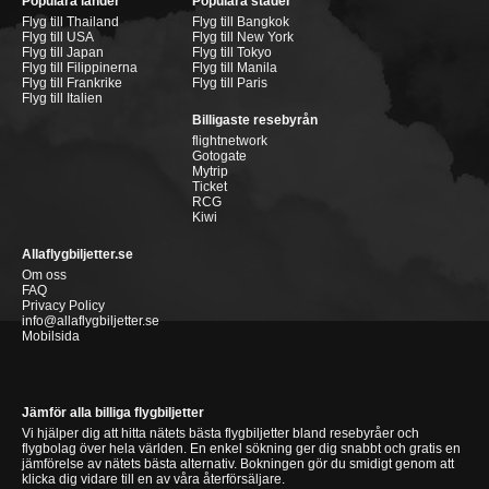
Populära länder
Populära städer
Flyg till Thailand
Flyg till Bangkok
Flyg till USA
Flyg till New York
Flyg till Japan
Flyg till Tokyo
Flyg till Filippinerna
Flyg till Manila
Flyg till Frankrike
Flyg till Paris
Flyg till Italien
Billigaste resebyrån
flightnetwork
Gotogate
Mytrip
Ticket
RCG
Kiwi
Allaflygbiljetter.se
Om oss
FAQ
Privacy Policy
info@allaflygbiljetter.se
Mobilsida
Jämför alla billiga flygbiljetter
Vi hjälper dig att hitta nätets bästa flygbiljetter bland resebyråer och
flygbolag över hela världen. En enkel sökning ger dig snabbt och gratis en
jämförelse av nätets bästa alternativ. Bokningen gör du smidigt genom att
klicka dig vidare till en av våra återförsäljare.