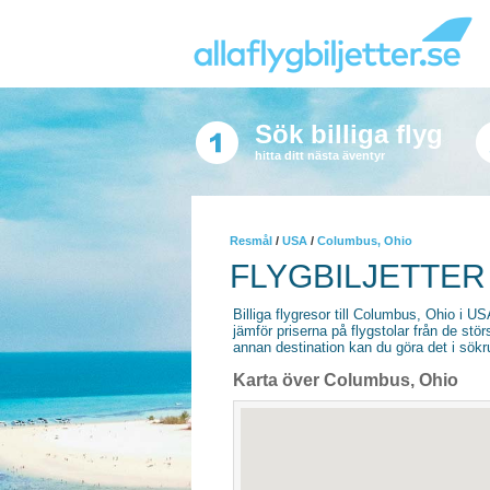
Sök billiga flyg
hitta ditt nästa äventyr
Resmål
/
USA
/
Columbus, Ohio
FLYGBILJETTER
Billiga flygresor till Columbus, Ohio i USA
jämför priserna på flygstolar från de stör
annan destination kan du göra det i sökrut
Karta över Columbus, Ohio