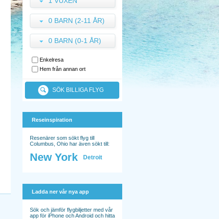
1 VUXEN
0 BARN (2-11 ÅR)
0 BARN (0-1 ÅR)
Enkelresa
Hem från annan ort
SÖK BILLIGA FLYG
Reseinspiration
Resenärer som sökt flyg till
Columbus, Ohio har även sökt till:
New York
Detroit
Ladda ner vår nya app
Sök och jämför flygbiljetter med vår
app för iPhone och Android och hitta