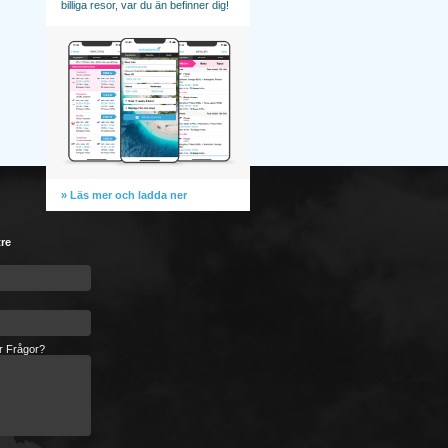
billiga resor, var du än befinner dig!
» Läs mer och ladda ner
tre
er Frågor?