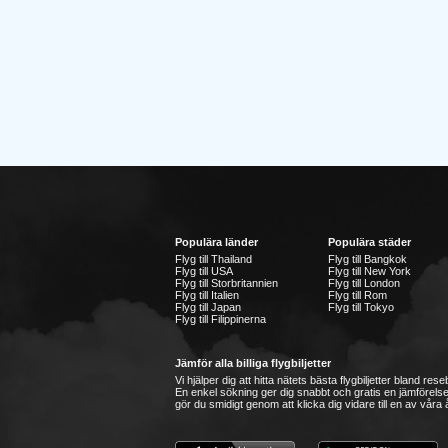
Populära länder
Populära städer
Flyg till Thailand
Flyg till Bangkok
Flyg till USA
Flyg till New York
Flyg till Storbritannien
Flyg till London
Flyg till Italien
Flyg till Rom
Flyg till Japan
Flyg till Tokyo
Flyg till Filippinerna
Jämför alla billiga flygbiljetter
Vi hjälper dig att hitta nätets bästa flygbiljetter bland re
En enkel sökning ger dig snabbt och gratis en jämförelse
gör du smidigt genom att klicka dig vidare till en av våra å