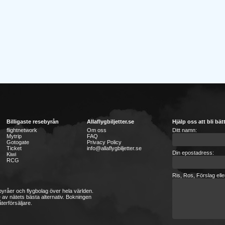
Billigaste resebyrån
Allaflygbiljetter.se
Hjälp oss att bli bät
flightnetwork
Om oss
Ditt namn:
Mytrip
FAQ
Gotogate
Privacy Policy
Ticket
info@allaflygbiljetter.se
Din epostadress:
Kiwi
RCG
Ris, Ros, Förslag ell
sebyråer och flygbolag över hela världen.
 av nätets bästa alternativ. Bokningen
terförsäljare.