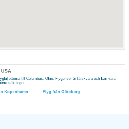
 i USA
flygbiljetterna till Columbus, Ohio. Flygpriser är färskvara och kan vara
datera sökningen.
rån Köpenhamn
Flyg från Göteborg