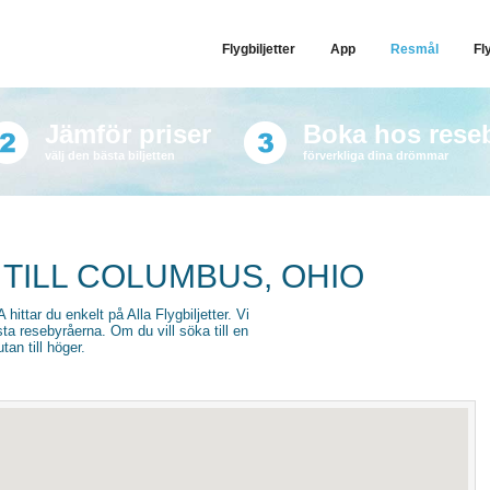
Flygbiljetter
App
Resmål
Fl
Jämför priser
Boka hos rese
välj den bästa biljetten
förverkliga dina drömmar
 TILL COLUMBUS, OHIO
 hittar du enkelt på Alla Flygbiljetter. Vi
sta resebyråerna. Om du vill söka till en
an till höger.