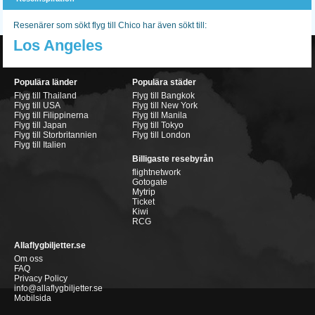
Resenärer som sökt flyg till Chico har även sökt till:
Los Angeles
Populära länder
Populära städer
Flyg till Thailand
Flyg till Bangkok
Flyg till USA
Flyg till New York
Flyg till Filippinerna
Flyg till Manila
Flyg till Japan
Flyg till Tokyo
Flyg till Storbritannien
Flyg till London
Flyg till Italien
Billigaste resebyrån
flightnetwork
Gotogate
Mytrip
Ticket
Kiwi
RCG
Allaflygbiljetter.se
Om oss
FAQ
Privacy Policy
info@allaflygbiljetter.se
Mobilsida