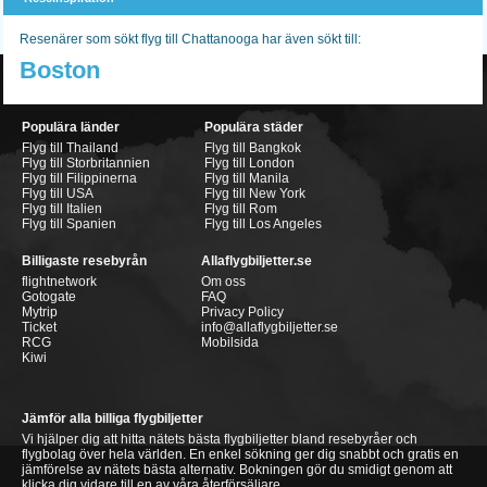
Resenärer som sökt flyg till Chattanooga har även sökt till:
Boston
Populära länder
Populära städer
Flyg till Thailand
Flyg till Bangkok
Flyg till Storbritannien
Flyg till London
Flyg till Filippinerna
Flyg till Manila
Flyg till USA
Flyg till New York
Flyg till Italien
Flyg till Rom
Flyg till Spanien
Flyg till Los Angeles
Billigaste resebyrån
Allaflygbiljetter.se
flightnetwork
Om oss
Gotogate
FAQ
Mytrip
Privacy Policy
Ticket
info@allaflygbiljetter.se
RCG
Mobilsida
Kiwi
Jämför alla billiga flygbiljetter
Vi hjälper dig att hitta nätets bästa flygbiljetter bland resebyråer och
flygbolag över hela världen. En enkel sökning ger dig snabbt och gratis en
jämförelse av nätets bästa alternativ. Bokningen gör du smidigt genom att
klicka dig vidare till en av våra återförsäljare.