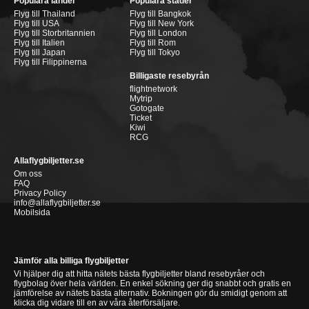
Populära länder
Populära städer
Flyg till Thailand
Flyg till Bangkok
Flyg till USA
Flyg till New York
Flyg till Storbritannien
Flyg till London
Flyg till Italien
Flyg till Rom
Flyg till Japan
Flyg till Tokyo
Flyg till Filippinerna
Billigaste resebyrån
flightnetwork
Mytrip
Gotogate
Ticket
Kiwi
RCG
Allaflygbiljetter.se
Om oss
FAQ
Privacy Policy
info@allaflygbiljetter.se
Mobilsida
Jämför alla billiga flygbiljetter
Vi hjälper dig att hitta nätets bästa flygbiljetter bland resebyråer och
flygbolag över hela världen. En enkel sökning ger dig snabbt och gratis en
jämförelse av nätets bästa alternativ. Bokningen gör du smidigt genom att
klicka dig vidare till en av våra återförsäljare.