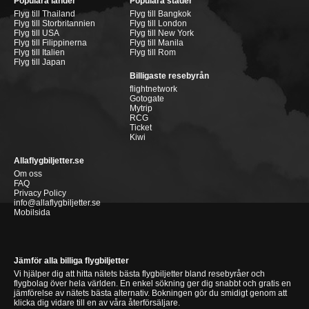
Populära länder
Populära städer
Flyg till Thailand
Flyg till Bangkok
Flyg till Storbritannien
Flyg till London
Flyg till USA
Flyg till New York
Flyg till Filippinerna
Flyg till Manila
Flyg till Italien
Flyg till Rom
Flyg till Japan
Billigaste resebyrån
flightnetwork
Gotogate
Mytrip
RCG
Ticket
Kiwi
Allaflygbiljetter.se
Om oss
FAQ
Privacy Policy
info@allaflygbiljetter.se
Mobilsida
Jämför alla billiga flygbiljetter
Vi hjälper dig att hitta nätets bästa flygbiljetter bland resebyråer och
flygbolag över hela världen. En enkel sökning ger dig snabbt och gratis en
jämförelse av nätets bästa alternativ. Bokningen gör du smidigt genom att
klicka dig vidare till en av våra återförsäljare.