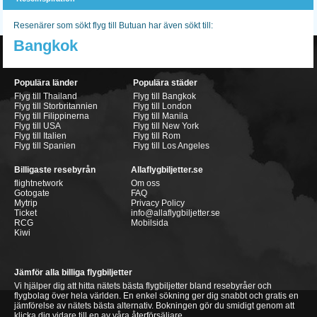
Resenärer som sökt flyg till Butuan har även sökt till:
Bangkok
Populära länder
Populära städer
Flyg till Thailand
Flyg till Bangkok
Flyg till Storbritannien
Flyg till London
Flyg till Filippinerna
Flyg till Manila
Flyg till USA
Flyg till New York
Flyg till Italien
Flyg till Rom
Flyg till Spanien
Flyg till Los Angeles
Billigaste resebyrån
Allaflygbiljetter.se
flightnetwork
Om oss
Gotogate
FAQ
Mytrip
Privacy Policy
Ticket
info@allaflygbiljetter.se
RCG
Mobilsida
Kiwi
Jämför alla billiga flygbiljetter
Vi hjälper dig att hitta nätets bästa flygbiljetter bland resebyråer och
flygbolag över hela världen. En enkel sökning ger dig snabbt och gratis en
jämförelse av nätets bästa alternativ. Bokningen gör du smidigt genom att
klicka dig vidare till en av våra återförsäljare.