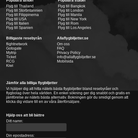
Populära länder
Populära städer
Flyg till Thailand
Flyg till Bangkok
Flyg till Storbritannien
Flyg till London
Flyg till Filippinerna
Flyg till Manila
Flyg till USA
Flyg till New York
Flyg till Italien
Flyg till Rom
Flyg till Spanien
Flyg till Los Angeles
Billigaste resebyrån
Allaflygbiljetter.se
flightnetwork
Om oss
Gotogate
FAQ
Mytrip
Privacy Policy
Ticket
info@allaflygbiljetter.se
RCG
Mobilsida
Kiwi
Jämför alla billiga flygbiljetter
Vi hjälper dig att hitta nätets bästa flygbiljetter bland resebyråer och
flygbolag över hela världen. En enkel sökning ger dig snabbt och gratis en
jämförelse av nätets bästa alternativ. Bokningen gör du smidigt genom att
klicka dig vidare till en av våra återförsäljare.
Hjälp oss att bli bättre
Ditt namn:
Din epostadress: