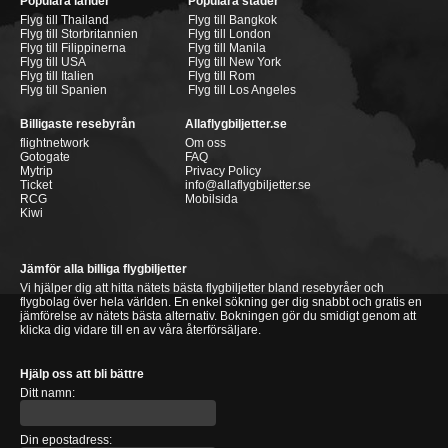
Populära länder
Populära städer
Flyg till Thailand
Flyg till Bangkok
Flyg till Storbritannien
Flyg till London
Flyg till Filippinerna
Flyg till Manila
Flyg till USA
Flyg till New York
Flyg till Italien
Flyg till Rom
Flyg till Spanien
Flyg till Los Angeles
Billigaste resebyrån
Allaflygbiljetter.se
flightnetwork
Om oss
Gotogate
FAQ
Mytrip
Privacy Policy
Ticket
info@allaflygbiljetter.se
RCG
Mobilsida
Kiwi
Jämför alla billiga flygbiljetter
Vi hjälper dig att hitta nätets bästa flygbiljetter bland resebyråer och
flygbolag över hela världen. En enkel sökning ger dig snabbt och gratis en
jämförelse av nätets bästa alternativ. Bokningen gör du smidigt genom att
klicka dig vidare till en av våra återförsäljare.
Hjälp oss att bli bättre
Ditt namn:
Din epostadress: