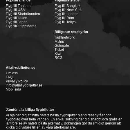
Populära länder
Populära städer
Flyg till Thailand
Flyg till Bangkok
Flyg till USA
Flyg till New York
Flyg till Storbritannien
Flyg till London
Flyg till Italien
Flyg till Rom
Flyg till Japan
Flyg till Tokyo
Flyg till Filippinerna
Billigaste resebyrån
flightnetwork
Mytrip
Gotogate
Ticket
Kiwi
RCG
Allaflygbiljetter.se
Om oss
FAQ
Privacy Policy
info@allaflygbiljetter.se
Mobilsida
Jämför alla billiga flygbiljetter
Vi hjälper dig att hitta nätets bästa flygbiljetter bland resebyråer och
flygbolag över hela världen. En enkel sökning ger dig snabbt och gratis en
jämförelse av nätets bästa alternativ. Bokningen gör du smidigt genom att
klicka dig vidare till en av våra återförsäljare.